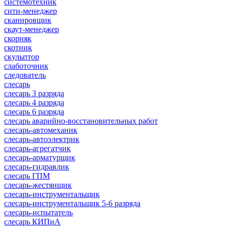
системотехник
сити-менеджер
сканировщик
скаут-менеджер
скорняк
скотник
скульптор
слаботочник
следователь
слесарь
слесарь 3 разряда
слесарь 4 разряда
слесарь 6 разряда
слесарь аварийно-восстановительных работ
слесарь-автомеханик
слесарь-автоэлектрик
слесарь-агрегатчик
слесарь-арматурщик
слесарь-гидравлик
слесарь ГПМ
слесарь-жестянщик
слесарь-инструментальщик
слесарь-инструментальщик 5-6 разряда
слесарь-испытатель
слесарь КИПиА