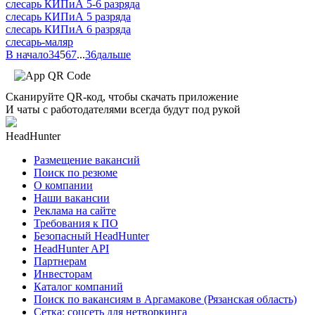
слесарь КИПиА 5-6 разряда
слесарь КИПиА 5 разряда
слесарь КИПиА 6 разряда
слесарь-маляр
В начало
3
4
5
6
7
...
36
дальше
Сканируйте QR-код, чтобы скачать приложение
И чаты с работодателями всегда будут под рукой
HeadHunter
Размещение вакансий
Поиск по резюме
О компании
Наши вакансии
Реклама на сайте
Требования к ПО
Безопасный HeadHunter
HeadHunter API
Партнерам
Инвесторам
Каталог компаний
Поиск по вакансиям в Аргамакове (Рязанская область)
Сетка: соцсеть для нетворкинга