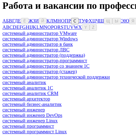
Работа и вакансии по професс
А
Б
В
Г
Д
Е
Ж
З
И
К
Л
М
Н
О
П
Р
Т
У
Ф
Х
Ц
Ч
Ш
Э
Ю
Ё
Й
С
Щ
Ы
Я
A
B
C
D
E
F
G
H
I
J
K
L
M
N
O
P
Q
R
S
T
U
V
W
X
Y
Z
системный администратор VMware
системный администратор Windows
системный администратор в банк
системный администратор ЛВС
системный администратор (поддержка)
системный администратор-программист
системный администратор со знанием 1С
системный администратор (стажер)
системный администратор технической поддержки
системный аналитик
системный аналитик 1С
системный аналитик CRM
системный архитектор
системный бизнес-аналитик
системный инженер
системный инженер DevOps
системный инженер Linux
системный программист
системный программист Linux