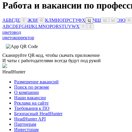
Работа и вакансии по професс
А
Б
В
Г
Д
Е
Ж
З
И
К
Л
М
Н
О
П
Р
С
Т
У
Ф
Х
Ч
Ш
Э
Ю
Ё
Й
Ц
Щ
Ы
Я
A
B
C
D
E
F
G
H
I
J
K
L
M
N
O
P
Q
R
S
T
U
V
W
X
Y
Z
цветовод
цветокорректор
Сканируйте QR-код, чтобы скачать приложение
И чаты с работодателями всегда будут под рукой
HeadHunter
Размещение вакансий
Поиск по резюме
О компании
Наши вакансии
Реклама на сайте
Требования к ПО
Безопасный HeadHunter
HeadHunter API
Партнерам
Инвесторам