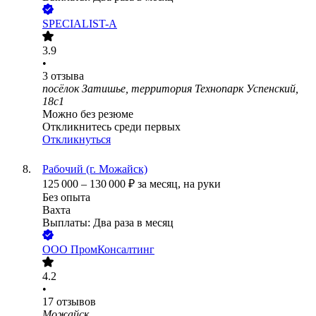
SPECIALIST-A
3.9
•
3
отзыва
посёлок Затишье, территория Технопарк Успенский,
18с1
Можно без резюме
Откликнитесь среди первых
Откликнуться
Рабочий (г. Можайск)
125 000
–
130 000
₽
за месяц,
на руки
Без опыта
Вахта
Выплаты: Два раза в месяц
ООО
ПромКонсалтинг
4.2
•
17
отзывов
Можайск