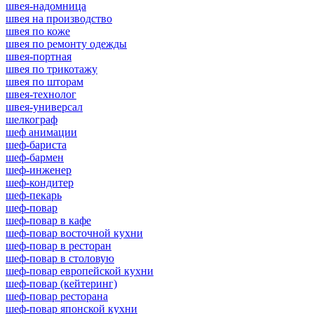
швея-надомница
швея на производство
швея по коже
швея по ремонту одежды
швея-портная
швея по трикотажу
швея по шторам
швея-технолог
швея-универсал
шелкограф
шеф анимации
шеф-бариста
шеф-бармен
шеф-инженер
шеф-кондитер
шеф-пекарь
шеф-повар
шеф-повар в кафе
шеф-повар восточной кухни
шеф-повар в ресторан
шеф-повар в столовую
шеф-повар европейской кухни
шеф-повар (кейтеринг)
шеф-повар ресторана
шеф-повар японской кухни