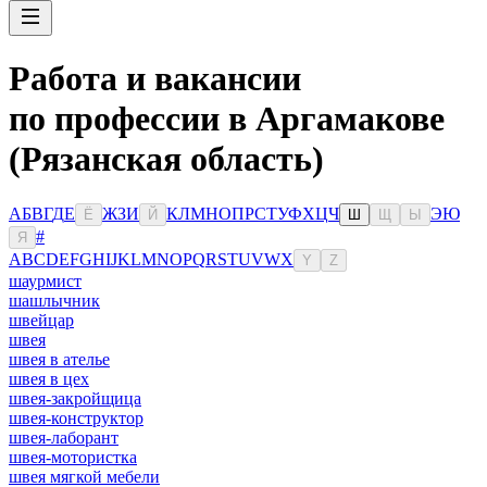
Работа и вакансии
по профессии в Аргамакове
(Рязанская область)
А
Б
В
Г
Д
Е
Ж
З
И
К
Л
М
Н
О
П
Р
С
Т
У
Ф
Х
Ц
Ч
Э
Ю
Ё
Й
Ш
Щ
Ы
#
Я
A
B
C
D
E
F
G
H
I
J
K
L
M
N
O
P
Q
R
S
T
U
V
W
X
Y
Z
шаурмист
шашлычник
швейцар
швея
швея в ателье
швея в цех
швея-закройщица
швея-конструктор
швея-лаборант
швея-мотористка
швея мягкой мебели