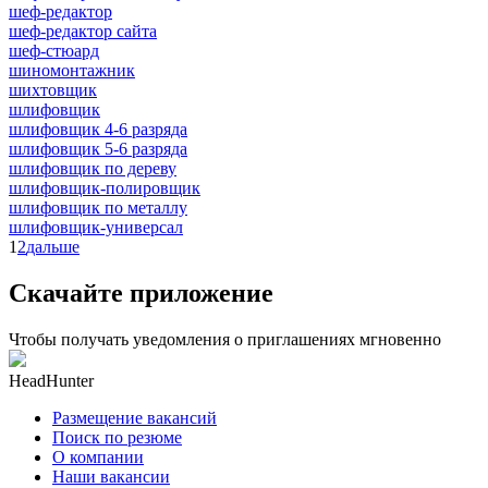
шеф-редактор
шеф-редактор сайта
шеф-стюард
шиномонтажник
шихтовщик
шлифовщик
шлифовщик 4-6 разряда
шлифовщик 5-6 разряда
шлифовщик по дереву
шлифовщик-полировщик
шлифовщик по металлу
шлифовщик-универсал
1
2
дальше
Скачайте приложение
Чтобы получать уведомления о приглашениях мгновенно
HeadHunter
Размещение вакансий
Поиск по резюме
О компании
Наши вакансии