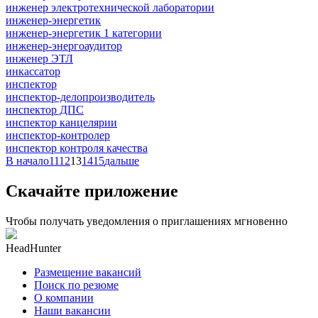
инженер электротехнической лаборатории
инженер-энергетик
инженер-энергетик 1 категории
инженер-энергоаудитор
инженер ЭТЛ
инкассатор
инспектор
инспектор-делопроизводитель
инспектор ДПС
инспектор канцелярии
инспектор-контролер
инспектор контроля качества
В начало
11
12
13
14
15
дальше
Скачайте приложение
Чтобы получать уведомления о приглашениях мгновенно
HeadHunter
Размещение вакансий
Поиск по резюме
О компании
Наши вакансии