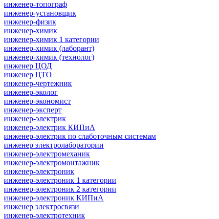
инженер-топограф
инженер-установщик
инженер-физик
инженер-химик
инженер-химик 1 категории
инженер-химик (лаборант)
инженер-химик (технолог)
инженер ЦОД
инженер ЦТО
инженер-чертежник
инженер-эколог
инженер-экономист
инженер-эксперт
инженер-электрик
инженер-электрик КИПиА
инженер-электрик по слаботочным системам
инженер электролаборатории
инженер-электромеханик
инженер-электромонтажник
инженер-электроник
инженер-электроник 1 категории
инженер-электроник 2 категории
инженер-электроник КИПиА
инженер электросвязи
инженер-электротехник