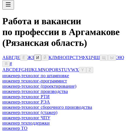
Работа и вакансии
по профессии в Аргамакове
(Рязанская область)
А
Б
В
Г
Д
Е
Ж
З
К
Л
М
Н
О
П
Р
С
Т
У
Ф
Х
Ц
Ч
Ш
Э
Ю
Ё
И
Й
Щ
Ы
#
Я
A
B
C
D
E
F
G
H
I
J
K
L
M
N
O
P
Q
R
S
T
U
V
W
X
Y
Z
инженер-технолог по штамповке
инженер технолог-программист
инженер-технолог (проектирование)
инженер-технолог производства
инженер-технолог РТИ
инженер-технолог РЭА
инженер-технолог сборочного производства
инженер-технолог (стажер)
инженер-технолог ЧПУ
инженер техподдержки
инженер ТО