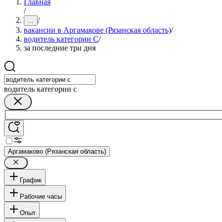
Главная
/
/
...
вакансии в Аргамакове (Рязанская область)
/
водитель категории C
/
за последние три дня
водитель категории c
Аргамаково (Рязанская область)
График
Рабочие часы
Опыт