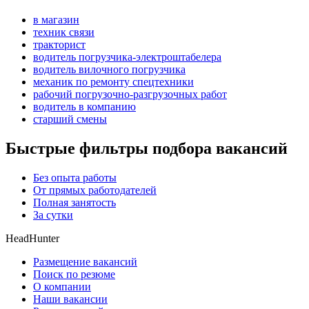
в магазин
техник связи
тракторист
водитель погрузчика-электроштабелера
водитель вилочного погрузчика
механик по ремонту спецтехники
рабочий погрузочно-разгрузочных работ
водитель в компанию
старший смены
Быстрые фильтры подбора вакансий
Без опыта работы
От прямых работодателей
Полная занятость
За сутки
HeadHunter
Размещение вакансий
Поиск по резюме
О компании
Наши вакансии