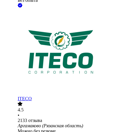
Без опыта
ITECO
4.5
•
2133
отзыва
Аргамаково (Рязанская область)
Можно без резюме