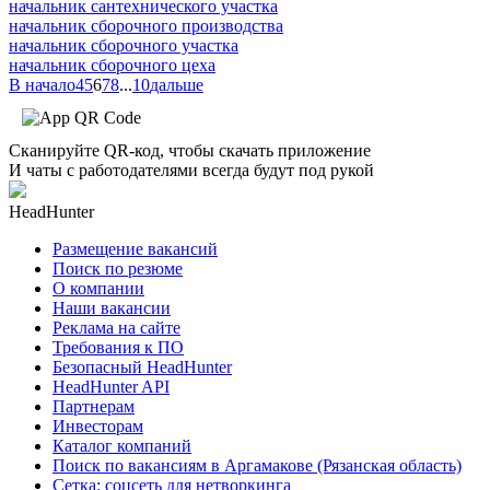
начальник сантехнического участка
начальник сборочного производства
начальник сборочного участка
начальник сборочного цеха
В начало
4
5
6
7
8
...
10
дальше
Сканируйте QR-код, чтобы скачать приложение
И чаты с работодателями всегда будут под рукой
HeadHunter
Размещение вакансий
Поиск по резюме
О компании
Наши вакансии
Реклама на сайте
Требования к ПО
Безопасный HeadHunter
HeadHunter API
Партнерам
Инвесторам
Каталог компаний
Поиск по вакансиям в Аргамакове (Рязанская область)
Сетка: соцсеть для нетворкинга