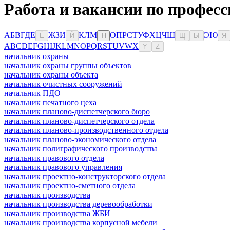
Работа и вакансии по професс
А
Б
В
Г
Д
Е
Ж
З
И
К
Л
М
О
П
Р
С
Т
У
Ф
Х
Ц
Ч
Ш
Э
Ю
Ё
Й
Н
Щ
Ы
Я
A
B
C
D
E
F
G
H
I
J
K
L
M
N
O
P
Q
R
S
T
U
V
W
X
Y
Z
начальник охраны
начальник охраны группы объектов
начальник охраны объекта
начальник очистных сооружений
начальник ПДО
начальник печатного цеха
начальник планово-диспетчерского бюро
начальник планово-диспетчерского отдела
начальник планово-производственного отдела
начальник планово-экономического отдела
начальник полиграфического производства
начальник правового отдела
начальник правового управления
начальник проектно-конструкторского отдела
начальник проектно-сметного отдела
начальник производства
начальник производства деревообработки
начальник производства ЖБИ
начальник производства корпусной мебели