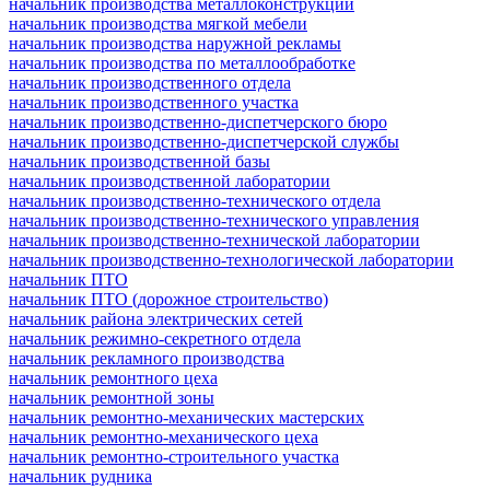
начальник производства металлоконструкций
начальник производства мягкой мебели
начальник производства наружной рекламы
начальник производства по металлообработке
начальник производственного отдела
начальник производственного участка
начальник производственно-диспетчерского бюро
начальник производственно-диспетчерской службы
начальник производственной базы
начальник производственной лаборатории
начальник производственно-технического отдела
начальник производственно-технического управления
начальник производственно-технической лаборатории
начальник производственно-технологической лаборатории
начальник ПТО
начальник ПТО (дорожное строительство)
начальник района электрических сетей
начальник режимно-секретного отдела
начальник рекламного производства
начальник ремонтного цеха
начальник ремонтной зоны
начальник ремонтно-механических мастерских
начальник ремонтно-механического цеха
начальник ремонтно-строительного участка
начальник рудника