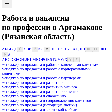
Работа и вакансии
по профессии в Аргамакове
(Рязанская область)
А
Б
В
Г
Д
Е
Ж
З
И
К
Л
Н
О
П
Р
С
Т
У
Ф
Х
Ц
Ч
Ш
Э
Ю
Ё
Й
М
Щ
Ы
#
Я
A
B
C
D
E
F
G
H
I
J
K
L
M
N
O
P
Q
R
S
T
U
V
W
X
Y
Z
менеджер по продажам и работе с ключевыми клиентами
менеджер по продажам и работе с корпоративными
клиентами
менеджер по продажам и работе с партнерами
менеджер по продажам и развитию
менеджер по продажам и развитию бизнеса
менеджер по продажам и развитию клиентов
менеджер по продажам и снабжению
менеджер по продажам и сопровождению клиентов
менеджер по продажам (исходящие звонки)
менеджер по продажам итальянской мебели