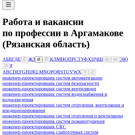
Работа и вакансии
по профессии в Аргамакове
(Рязанская область)
А
Б
В
Г
Д
Е
Ж
З
К
Л
М
Н
О
П
Р
С
Т
У
Ф
Х
Ц
Ч
Ш
Э
Ю
Ё
И
Й
Щ
Ы
#
Я
A
B
C
D
E
F
G
H
I
J
K
L
M
N
O
P
Q
R
S
T
U
V
W
X
Y
Z
инженер-проектировщик систем автоматизации
инженер-проектировщик систем безопасности
инженер-проектировщик систем вентиляции
инженер-проектировщик систем водоснабжения и
водоотведения
инженер-проектировщик систем отопления, вентиляции и
кондиционирования
инженер-проектировщик систем отопления и вентиляции
инженер-проектировщик систем пожаротушения
инженер-проектировщик СКС
инженер-проектировщик слаботочных систем