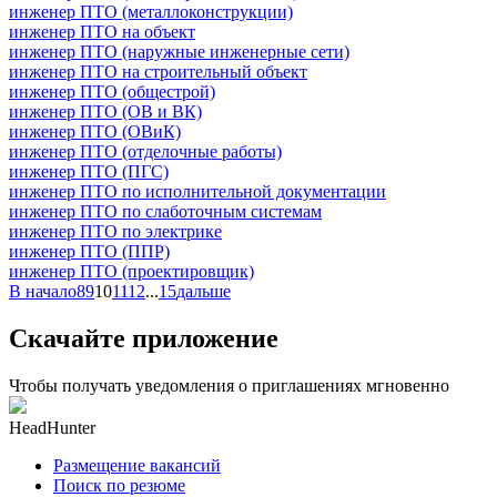
инженер ПТО (металлоконструкции)
инженер ПТО на объект
инженер ПТО (наружные инженерные сети)
инженер ПТО на строительный объект
инженер ПТО (общестрой)
инженер ПТО (ОВ и ВК)
инженер ПТО (ОВиК)
инженер ПТО (отделочные работы)
инженер ПТО (ПГС)
инженер ПТО по исполнительной документации
инженер ПТО по слаботочным системам
инженер ПТО по электрике
инженер ПТО (ППР)
инженер ПТО (проектировщик)
В начало
8
9
10
11
12
...
15
дальше
Скачайте приложение
Чтобы получать уведомления о приглашениях мгновенно
HeadHunter
Размещение вакансий
Поиск по резюме