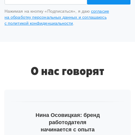
Нажимая на кнопку «Подписаться», я даю
согласие
на обработку персональных данных и соглашаюсь
с политикой конфиденциальности
.
Спасибо
за подписку
на рассылку
О нас говорят
На ваш адрес отправлено письмо от hh.ru, необходимо
подтвердить e-mail.
Тогда мы сможем отправлять вам важную
информацию про развитие бренда работодателя.
Пожалуйста, проверьте почту и, на всякий случай,
Нина Осовицкая: бренд
просмотрите папку «Спам».
работодателя
начинается с опыта