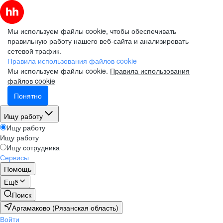
Мы используем файлы cookie, чтобы обеспечивать
правильную работу нашего веб-сайта и анализировать
сетевой трафик.
Электронная почта (рабочая)
Электронная почта (рабочая)
Электронная почта (рабочая)
Электронная почта (рабочая)
Электронная почта (рабочая)
Правила использования файлов cookie
Мы используем файлы cookie.
Правила использования
файлов cookie
Понятно
Фамилия
Фамилия
Фамилия
Фамилия
Фамилия
Ищу работу
Ищу работу
Ищу работу
Имя
Имя
Имя
Имя
Имя
Ищу сотрудника
Сервисы
Помощь
Компания
Компания
Компания
Компания
Компания
Ещё
Поиск
Аргамаково (Рязанская область)
Войти
Подписаться на рассылку
Подписаться на рассылку
Подписаться на рассылку
Подписаться на рассылку