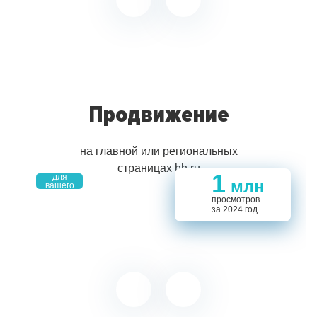
Продвижение
на главной или региональных
страницах hh.ru
место
4,9
1
для
млн
694
694
вашего
5,5
проекта
14
1
просмотров
за 2024 год