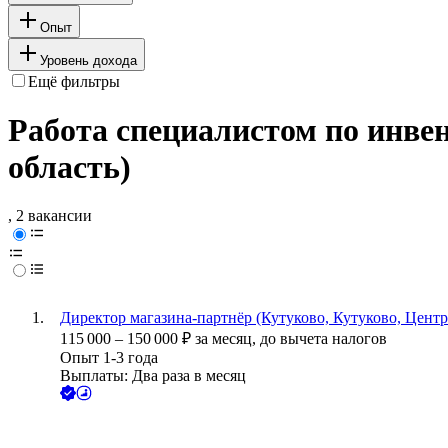
Опыт
Уровень дохода
Ещё фильтры
Работа специалистом по инве
область)
, 2 вакансии
Директор магазина-партнёр (Кутуково, Кутуково, Центр
115 000
–
150 000
₽
за месяц,
до вычета налогов
Опыт 1-3 года
Выплаты: Два раза в месяц