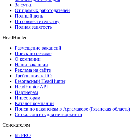
За сутки
От прямых работодателей
Полный день
По совместительству
Полная занятость
HeadHunter
Размещение вакансий
Поиск по резюме
О компании
Наши вакансии
Реклама на сайте
Требования к ПО
Безопасный HeadHunter
HeadHunter API
Партнерам
Инвесторам
Каталог компаний
Поиск по вакансиям в Аргамакове (Рязанская область)
Сетка: соцсеть для нетворкинга
Соискателям
hh PRO