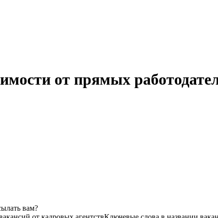
имости от прямых работодател
сылать вам?
 вакансий от кадровых агентств
Ключевые слова в названии вакан