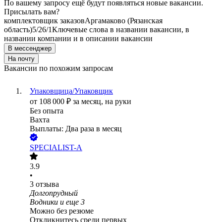
По вашему запросу ещё будут появляться новые вакансии.
Присылать вам?
комплектовщик заказов
Аргамаково (Рязанская
область)
5/2
6/1
Ключевые слова в названии вакансии, в
названии компании и в описании вакансии
В мессенджер
На почту
Вакансии по похожим запросам
Упаковщица/Упаковщик
от
108 000
₽
за месяц,
на руки
Без опыта
Вахта
Выплаты: Два раза в месяц
SPECIALIST-A
3.9
•
3
отзыва
Долгопрудный
Водники
и еще
3
Можно без резюме
Откликнитесь среди первых