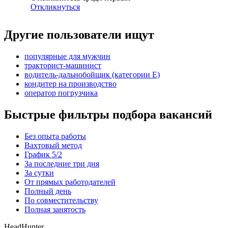
Откликнуться
Другие пользователи ищут
популярные для мужчин
тракторист-машинист
водитель-дальнобойщик (категории Е)
кондитер на производство
оператор погрузчика
Быстрые фильтры подбора вакансий
Без опыта работы
Вахтовый метод
График 5/2
За последние три дня
За сутки
От прямых работодателей
Полный день
По совместительству
Полная занятость
HeadHunter