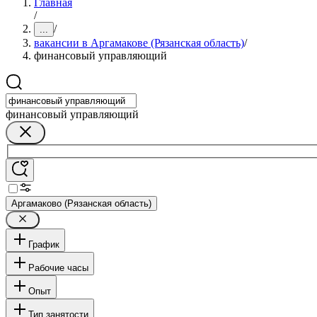
Главная
/
/
...
вакансии в Аргамакове (Рязанская область)
/
финансовый управляющий
финансовый управляющий
Аргамаково (Рязанская область)
График
Рабочие часы
Опыт
Тип занятости