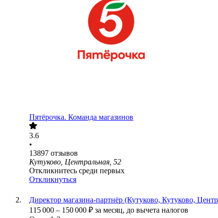
Пятёрочка. Команда магазинов
3.6
•
13897
отзывов
Кутуково, Центральная, 52
Откликнитесь среди первых
Откликнуться
Директор магазина-партнёр (Кутуково, Кутуково, Центр
115 000
–
150 000
₽
за месяц,
до вычета налогов