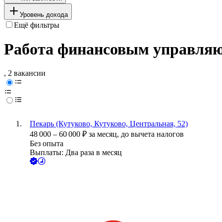
Уровень дохода
Ещё фильтры
Работа финансовым управляю
, 2 вакансии
Пекарь (Кутуково, Кутуково, Центральная, 52)
48 000
–
60 000
₽
за месяц,
до вычета налогов
Без опыта
Выплаты: Два раза в месяц