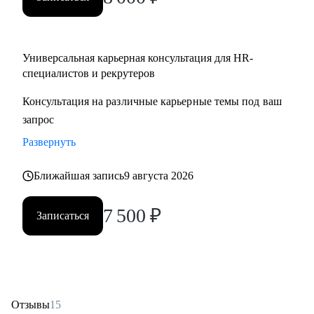
Partner;
• HR менеджерам, которые чувствуют «потолок» и хотят
выйти на новый уровень роли.
Универсальная карьерная консультация для HR-
специалистов и рекрутеров
Консультация на различные карьерные темы под ваш
запрос
Развернуть
Ближайшая запись
9 августа 2026
7 500
₽
Записаться
Отзывы
15