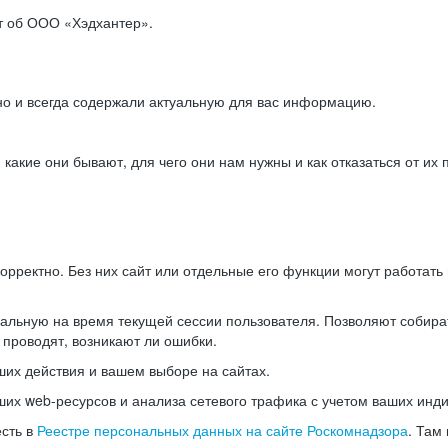
ет об ООО «Хэдхантер».
но и всегда содержали актуальную для вас информацию.
акие они бывают, для чего они нам нужны и как отказаться от их 
рректно. Без них сайт или отдельные его функции могут работат
альную на время текущей сессии пользователя. Позволяют собира
 проводят, возникают ли ошибки.
их действия и вашем выборе на сайтах.
х web-ресурсов и анализа сетевого трафика с учетом ваших инд
есть в
Реестре персональных данных на сайте Роскомнадзора
. Там