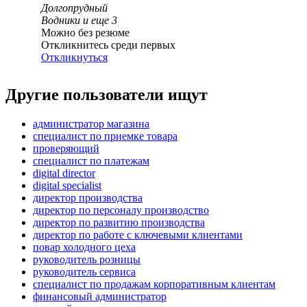
Долгопрудный
Водники
и еще
3
Можно без резюме
Откликнитесь среди первых
Откликнуться
Другие пользователи ищут
администратор магазина
специалист по приемке товара
проверяющий
специалист по платежам
digital director
digital specialist
директор производства
директор по персоналу производство
директор по развитию производства
директор по работе с ключевыми клиентами
повар холодного цеха
руководитель розницы
руководитель сервиса
специалист по продажам корпоративным клиентам
финансовый администратор