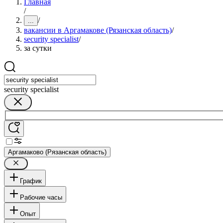
Главная
/
/
...
вакансии в Аргамакове (Рязанская область)
/
security specialist
/
за сутки
security specialist
Аргамаково (Рязанская область)
График
Рабочие часы
Опыт