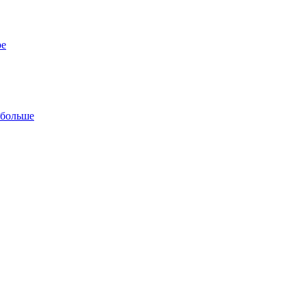
ре
 больше