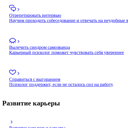
Отрепетировать интервью
Научим проходить собеседование и отвечать на неудобные
Вылечить синдром самозванца
Карьерный психолог поможет чувствовать себя увереннее
Справиться с выгоранием
Психолог поддержит, если не осталось сил на работу
Развитие карьеры
Развитие навыков и карьеры