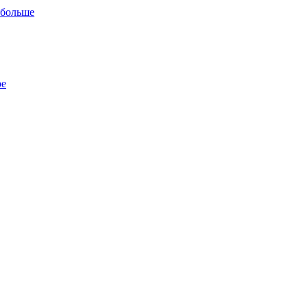
 больше
ре