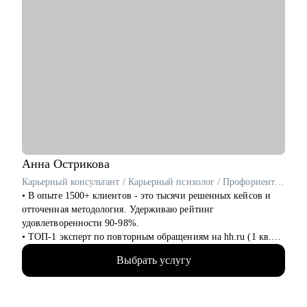
Анна
Острикова
Карьерный консультант / Карьерный психолог / Профориентолог / Резюмерайтер
• В опыте 1500+ клиентов - это тысячи решенных кейсов и
отточенная методология. Удерживаю рейтинг
удовлетворенности 90-98%.
• ТОП-1 эксперт по повторным обращениям на hh.ru (1 кв.
2025), ТОП-3 по популярности (1 кв. 2025), ТОП-5 по
Выбрать услугу
популярности (1 полугодие 2024).
• 6+ лет на руководящих HR-позициях и 10+ лет в
психологии позволяют работать с системой "Человек-
Карьера" на всех уровнях: от бессознательных ограничений