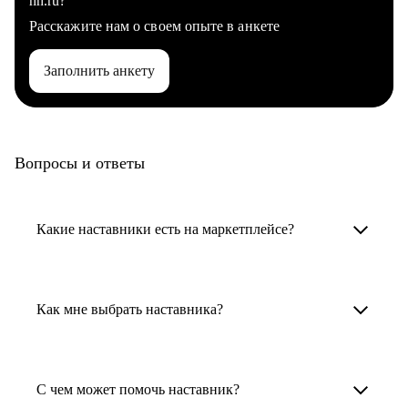
hh.ru?
Расскажите нам о своем опыте в анкете
Заполнить анкету
Вопросы и ответы
Какие наставники есть на маркетплейсе?
Карьерные наставники — это HR-
специалисты, карьерные консультанты,
Как мне выбрать наставника?
психологи, резюмерайтеры и менторы.
Умный поиск поможет в три клика выбрать
Менторы работают в ИТ, дизайне, других
наставника для достижения вашей цели.
С чем может помочь наставник?
узкоспециализированных сферах. Они