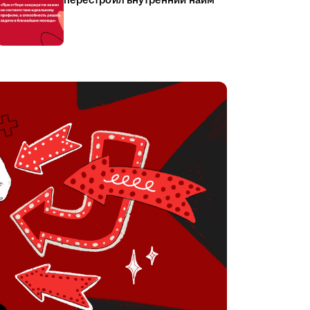
перестроил внутренний найм