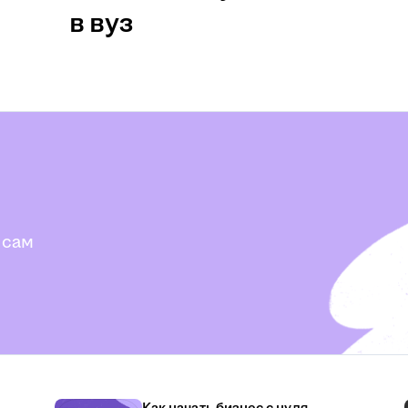
в вуз
 сам