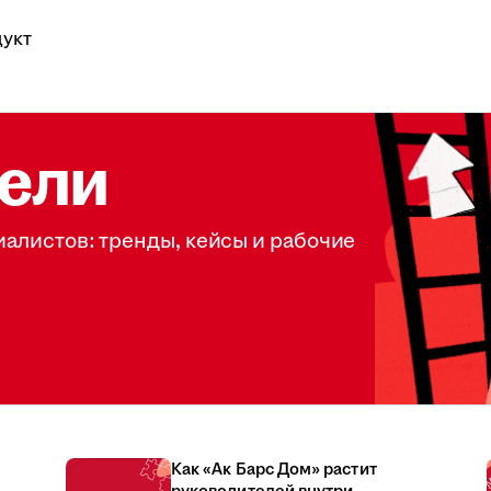
укт
ели
иалистов: тренды, кейсы и рабочие
Как «Ак Барс Дом» растит