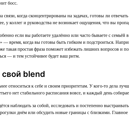
нит босс.
а связи, когда сконцентрированы на задачах, готовы ли отвечать 
ее, у коллег и руководства не возникает ощущения, что вы пропа
обенно если вы работаете удалённо или часто бываете с семьёй 
о» — время, когда вы готовы быть гибким и подстроиться. Напри
аже такая простая фраза поможет избежать лишних вопросов и поз
ься — и тем устойчивее будет ваш ритм.
 свой blend
ьнее относиться к себе и своим приоритетам. У кого-то дела луч
етьего нет стабильного расписания вовсе, и каждый день собирае
дётся наблюдать за собой, исследовать и постепенно выстраива
 прогулки днём или обсудить новые границы с близкими. Главное