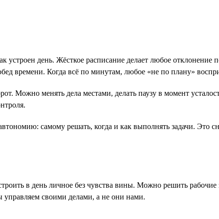
о, как устроен день. Жёсткое расписание делает любое отклонени
обед времени. Когда всё по минутам, любое «не по плану» воспр
борот. Можно менять дела местами, делать паузу в момент усталос
онтроля.
автономию: самому решать, когда и как выполнять задачи. Это с
встроить в день личное без чувства вины. Можно решить рабочие 
ы управляем своими делами, а не они нами.