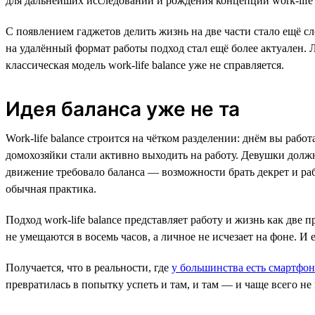
для дальнейших исследований и рождения концепции work-life 
С появлением гаджетов делить жизнь на две части стало ещё 
на удалённый формат работы подход стал ещё более актуален. Л
классическая модель work-life balance уже не справляется.
Идея баланса уже не та
Work-life balance строится на чётком разделении: днём вы раб
домохозяйки стали активно выходить на работу. Девушки должны
движение требовало баланса — возможности брать декрет и раб
обычная практика.
Подход work-life balance представляет работу и жизнь как две
не умещаются в восемь часов, а личное не исчезает на фоне. И
Получается, что в реальности, где
у большинства есть смартфо
превратилась в попытку успеть и там, и там — и чаще всего не