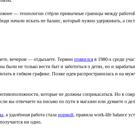
blend.
сложнее — технологии стёрли привычные границы между работой
юди начали искать не баланс, который нужно удерживать, а сист
отаете, вечером — отдыхаете. Термин
появился
в 1980-х среди уча
 были не только вести быт и заботиться о детях, но и зарабатыв
отать в гибком графике. Позже идея распространилась и на муж
 противоположности, которые не должны соприкасаться. Но в сов
 если вы отвечаете на письмо по пути в магазин или думаете о д
ны
, а удалённая работа стала
нормой
, правила work-life balance 
 получается ни одно.