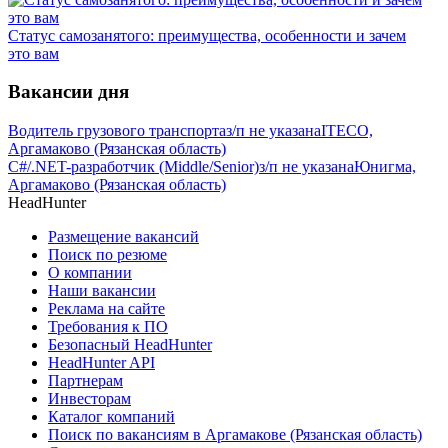
Статус самозанятого: преимущества, особенности и зачем
это вам
Вакансии дня
Водитель грузового транспорта
з/п не указана
ITECO,
Аргамаково (Рязанская область)
C#/.NET-разработчик (Middle/Senior)
з/п не указана
Юнигма,
Аргамаково (Рязанская область)
HeadHunter
Размещение вакансий
Поиск по резюме
О компании
Наши вакансии
Реклама на сайте
Требования к ПО
Безопасный HeadHunter
HeadHunter API
Партнерам
Инвесторам
Каталог компаний
Поиск по вакансиям в Аргамакове (Рязанская область)