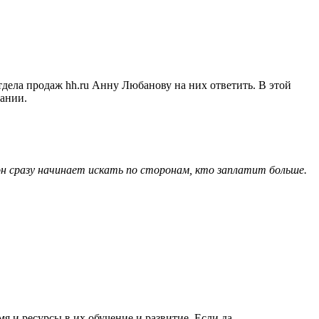
дела продаж hh.ru Анну Любанову на них ответить. В этой
пании.
он сразу начинает искать по сторонам, кто заплатит больше.
я и ресурсы в их обучение и развитие. Если да,