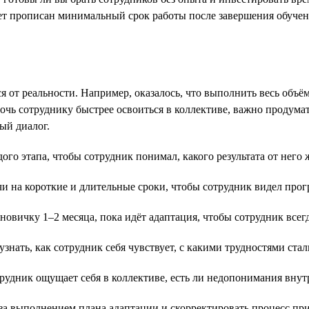
ет прописан минимальный срок работы после завершения обучени
я от реальности. Например, оказалось, что выполнить весь объём
очь сотруднику быстрее освоиться в коллективе, важно продумат
ый диалог.
ого этапа, чтобы сотрудник понимал, какого результата от него 
чи на короткие и длительные сроки, чтобы сотрудник видел прогр
новичку 1–2 месяца, пока идёт адаптация, чтобы сотрудник всег
знать, как сотрудник себя чувствует, с какими трудностями стал
рудник ощущает себя в коллективе, есть ли недопонимания внут
за выполнением плана адаптации и скорректировать процесс пр