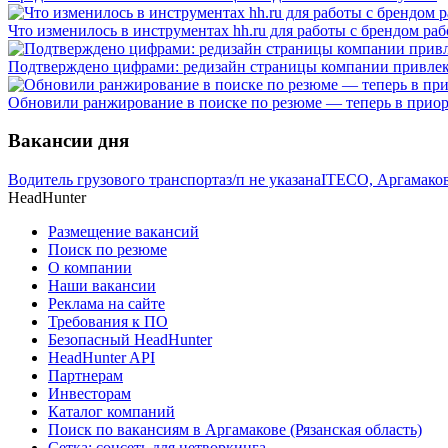
Что изменилось в инструментах hh.ru для работы с брендом раб
Подтверждено цифрами: редизайн страницы компании привлек
Обновили ранжирование в поиске по резюме — теперь в прио
Вакансии дня
Водитель грузового транспорта
з/п не указана
ITECO, Аргамаково
HeadHunter
Размещение вакансий
Поиск по резюме
О компании
Наши вакансии
Реклама на сайте
Требования к ПО
Безопасный HeadHunter
HeadHunter API
Партнерам
Инвесторам
Каталог компаний
Поиск по вакансиям в Аргамакове (Рязанская область)
Сетка: соцсеть для нетворкинга