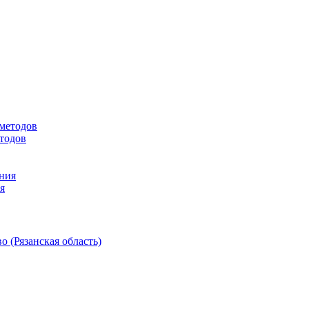
етодов
я
 (Рязанская область)