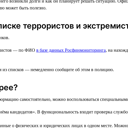
 него возникли долги и как он планирует решать ситуацию. Офиц
ию может быть полезно.
списке террористов и экстремис
иков.
ремистов — по ФИО
в базе данных Росфинмониторинга
, на нахож
м из списков — немедленно сообщите об этом в полицию.
рее?
формацию самостоятельно, можно воспользоваться специальными
иёма кандидатов». В функциональность входит проверка службой
данные о физических и юридических лицах в одном месте. Можно