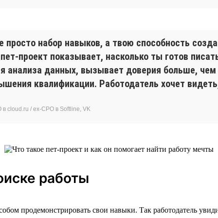
е просто набор навыков, а твою способность созд
 пет-проект показывает, насколько ты готов писа
я анализа данных, вызывает доверия больше, чем
ышения квалификации. Работодатель хочет видеть,
 cloud.ru / ex-CPO в Softline, VK
оиске работы
особом продемонстрировать свои навыки. Так работодатель увидит