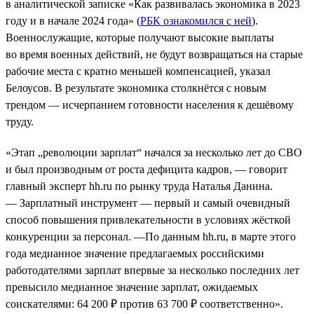
в аналитической записке «Как развивалась экономика в 2023
году и в начале 2024 года» (
РБК ознакомился с ней
).
Военнослужащие, которые получают высокие выплаты
во время военных действий, не будут возвращаться на старые
рабочие места с кратно меньшей компенсацией, указал
Белоусов. В результате экономика столкнётся с новым
трендом — исчерпанием готовности населения к дешёвому
труду.
«Этап „революции зарплат“ начался за несколько лет до СВО
и был производным от роста дефицита кадров, — говорит
главный эксперт hh.ru по рынку труда Наталья Данина.
— Зарплатный инструмент — первый и самый очевидный
способ повышения привлекательности в условиях жёсткой
конкуренции за персонал. —По данным hh.ru, в марте этого
года медианное значение предлагаемых российскими
работодателями зарплат впервые за несколько последних лет
превысило медианное значение зарплат, ожидаемых
соискателями: 64 200 ₽ против 63 700 ₽ соответственно».