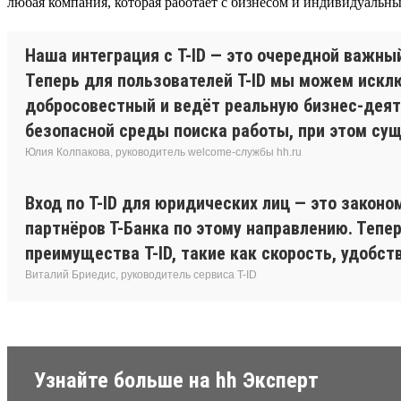
любая компания, которая работает с бизнесом и индивидуальн
Наша интеграция с T-ID — это очередной важны
Теперь для пользователей T-ID мы можем искл
добросовестный и ведёт реальную бизнес-деят
безопасной среды поиска работы, при этом сущ
Юлия Колпакова, руководитель welcome-службы hh.ru
Вход по T-ID для юридических лиц — это законо
партнёров Т-Банка по этому направлению. Тепер
преимущества T-ID, такие как скорость, удобст
Виталий Бриедис, руководитель сервиса T-ID
Узнайте больше на hh Эксперт