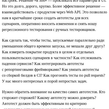
настроек. Решение «в лоб» — прокликать все параметры в UI.
Но это долго, дорого, хрупко. Более эффективное решение —
взаимодействовать с продуктом через Web API. Это позволило
нам в кратчайшие сроки создать автотесты для всех
сценариев, оперативно вносить изменения и снять ношу
регрессионного тестирования с ручных тестировщиков.
Как сделать так, чтобы тесты, запускаемые параллельно ради
уменьшения общего времени запуска, не мешали друг другу?
Как измерить покрытие продукта в целом и отдельных
пользовательских сценариев в частности? Как отслеживать
падения сервисов? Как интегрировать автотесты
с репортинговыми фреймворками? Как увязать автотесты
со сборкой билдов в CI? Как прогонять тесты по pull requests?
У нас много интересных и порой непростых задач.
Нужно обратить внимание на качество самих автотестов. Кто
сторожит сторожей? Какому автотесту можно доверять?
Автотест должен быть эффективным по критерию