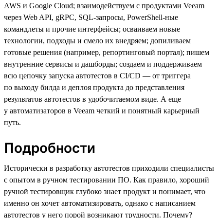
AWS и Google Cloud; взаимодействуем с продуктами Veeam
через Web API, gRPC, SQL-запросы, PowerShell-ные
командлеты и прочие интерфейсы; осваиваем новые
технологии, подходы и смело их внедряем; допиливаем
готовые решения (например, репортинговый портал); пишем
внутренние сервисы и дашборды; создаем и поддерживаем
всю цепочку запуска автотестов в CI/CD — от триггера
по выходу билда и деплоя продукта до представления
результатов автотестов в удобочитаемом виде. А еще
у автоматизаторов в Veeam четкий и понятный карьерный
путь.
Подробности
Исторически в разработку автотестов приходили специалисты
с опытом в ручном тестировании ПО. Как правило, хороший
ручной тестировщик глубоко знает продукт и понимает, что
именно он хочет автоматизировать, однако с написанием
автотестов у него порой возникают трудности. Почему?