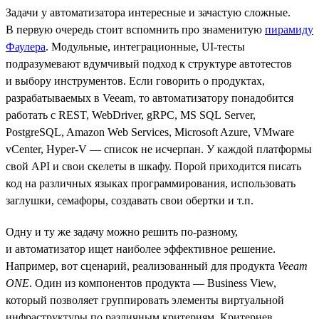
Задачи у автоматизатора интересные и зачастую сложные.
В первую очередь стоит вспомнить про знаменитую
пирамиду
Фаулера
. Модульные, интеграционные, UI-тесты
подразумевают вдумчивый подход к структуре автотестов
и выбору инструментов. Если говорить о продуктах,
разрабатываемых в Veeam, то автоматизатору понадобится
работать с REST, WebDriver, gRPC, MS SQL Server,
PostgreSQL, Amazon Web Services, Microsoft Azure, VMware
vCenter, Hyper-V — список не исчерпан. У каждой платформы
свой API и свои скелеты в шкафу. Порой приходится писать
код на различных языках программирования, использовать
заглушки, семафоры, создавать свои обертки и т.п.
Одну и ту же задачу можно решить по-разному,
и автоматизатор ищет наиболее эффективное решение.
Например, вот сценарий, реализованный для продукта
Veeam
ONE
. Один из компонентов продукта — Business View,
который позволяет группировать элементы виртуальной
инфраструктуры по различным критериям. Критериев