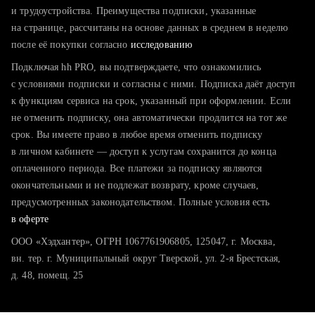
тратите много времени на поиск и вручную поднимаете
и трудоустройства. Преимущества подписки, указанные
резюме
на странице, рассчитаны на основе данных в среднем в неделю
после её покупки согласно
хотите сравнить себя с конкурентами и оценить шансы
исследованию
Подключая hh PRO, вы подтверждаете, что ознакомились
с условиями подписки и согласны с ними. Подписка даёт доступ
к функциям сервиса на срок, указанный при оформлении. Если
не отменить подписку, она автоматически продлится на тот же
срок. Вы имеете право в любое время отменить подписку
в личном кабинете — доступ к услугам сохранится до конца
оплаченного периода. Все платежи за подписку являются
окончательными и не подлежат возврату, кроме случаев,
предусмотренных законодательством. Полные условия есть
в оферте
ООО «Хэдхантер», ОГРН 1067761906805, 125047, г. Москва,
вн. тер. г. Муниципальный округ Тверской, ул. 2-я Брестская,
д. 48, помещ. 25